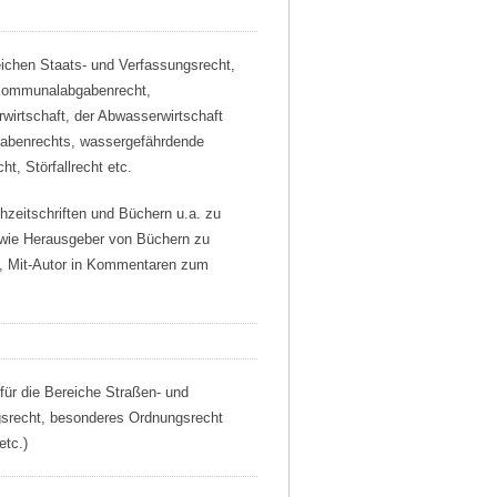
eichen Staats- und Verfassungsrecht,
 Kommunalabgabenrecht,
irtschaft, der Abwasserwirtschaft
abenrechts, wassergefährdende
ht, Störfallrecht etc.
chzeitschriften und Büchern u.a. zu
wie Herausgeber von Büchern zu
, Mit-Autor in Kommentaren zum
für die Bereiche Straßen- und
srecht, besonderes Ordnungsrecht
etc.)