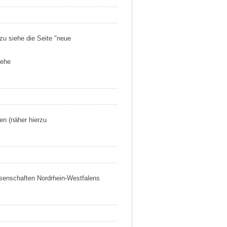
u siehe die Seite "neue
iehe
en (näher hierzu
senschaften Nordrhein-Westfalens