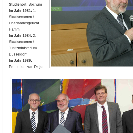
Studienort:
Bochum
Im Jahr 1981:
1.
Staatsexamen /
Oberlandesgericht
Hamm
Im Jahr 1984:
2.
Staatsexamen /
Justizministerium
Düsseldorf
Im Jahr 1989:
Promotion zum Dr. jur.