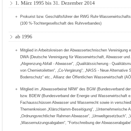
1. März 1995 bis 31. Dezember 2014
Prokurist bzw. Geschäftsführer der RWG Ruhr-Wasserwirtschaft
(100 %-Tochtergesellschaft des Ruhrverbandes)
ab 1996
Mitglied in Arbeitskreisen der Abwassertechnischen Vereinigung
DWA (Deutsche Vereinigung für Wasserwirtschaft, Abwasser und 
„Abgrenzung Abfall - Abwasser“, „Qualitätssicherung - Qualitäts
von Chemietoiletten“, „Co-Vergärung“; „NASS - Neue Alternative S
Bodenschutz“ etc., Allianz der Öffentlichen Wasserwirtschaft (AÖ
Mitglied im „Abwasserbeirat NRW“ des BGW (Bundesverband der 
bzw. BDEW (Bundesverband der Energie und Wasserwirtschaft e.V
Fachausschüssen Abwasser und Wasserrecht sowie in verschiede
Themenkreisen „Klärschlamm-Beseitigung“, „Unternehmerische A
„Ordnungsrechtlicher Rahmen Abwasser“, „Umweltgesetzbuch“, „
„Wassernutzungsabgaben“, "Fortschreibung der Abwasserabgabe"