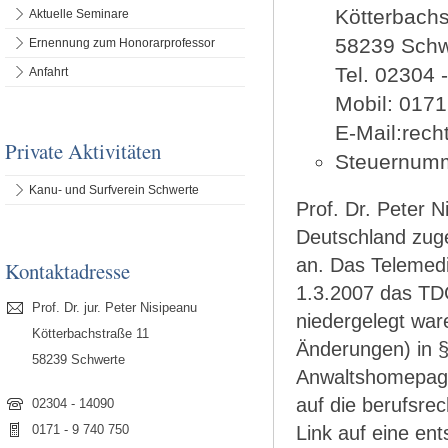
Kötterbachs
Aktuelle Seminare
58239 Schw
Ernennung zum Honorarprofessor
Tel. 02304 
Anfahrt
Mobil: 017
E-Mail:rec
Private Aktivitäten
Steuernumm
Kanu- und Surfverein Schwerte
Prof. Dr. Peter N
Deutschland zug
an. Das Telemedi
Kontaktadresse
1.3.2007 das TDG
Prof. Dr. jur. Peter Nisipeanu
niedergelegt ware
Kötterbachstraße 11
Änderungen) in §
58239 Schwerte
Anwaltshomepage
auf die berufsre
02304 - 14090
Link auf eine e
0171 - 9 740 750